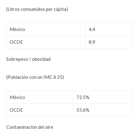
(Litros consumidos per cápita)
México
4.4
OCDE
8.9
Sobrepeso / obesidad
(Población con un IMC å 25)
México
72.5%
OCDE
55.6%
Contaminación del aire