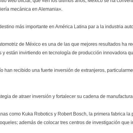
 sitio web oficial, que «en los últimos años, México se ha conv
niería mecánica en Alemania».
estino más importante en América Latina par a la industria aut
utomotriz de México es una de las que mejores resultados ha re
 y están invirtiendo en tecnología de producción innovadora qu
ío han recibido una fuerte inversión de extranjeros, particularme
tegia de atraer inversión y fortalecer su cadena de manufactura
as como Kuka Robotics y Robert Bosch, la primera fabrica la p
ueles; además de colocar tres centros de investigación que i