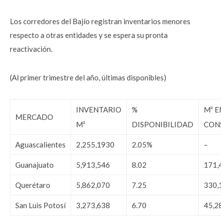
Los corredores del Bajío registran inventarios menores
respecto a otras entidades y se espera su pronta
reactivación.
(Al primer trimestre del año, últimas disponibles)
INVENTARIO
%
M² E
MERCADO
M²
DISPONIBILIDAD
CON
Aguascalientes
2,255,1930
2.05%
–
Guanajuato
5,913,546
8.02
171,
Querétaro
5,862,070
7.25
330,
San Luis Potosí
3,273,638
6.70
45,2