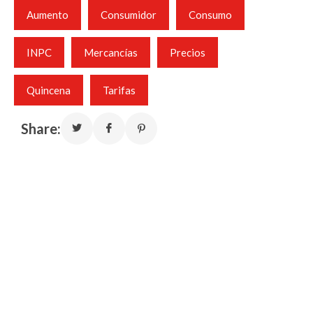
Aumento
Consumidor
Consumo
INPC
Mercancías
Precios
Quincena
Tarifas
Share: