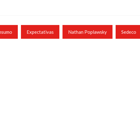
nsumo
Expectativas
Nathan Poplawsky
Sedeco