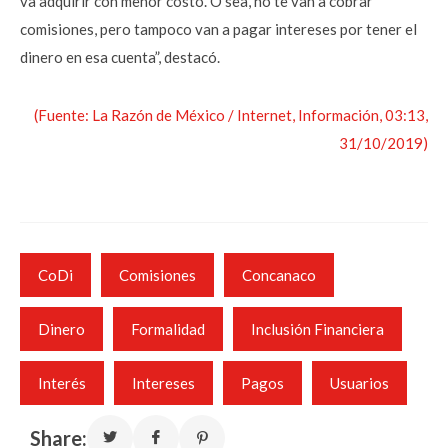
va adquirir con menor costo. O sea, no te van a cobrar
comisiones, pero tampoco van a pagar intereses por tener el
dinero en esa cuenta”, destacó.
(Fuente: La Razón de México / Internet, Información, 03:13,
31/10/2019)
CoDi
Comisiones
Concanaco
Dinero
Formalidad
Inclusión Financiera
Interés
Intereses
Pagos
Usuarios
Share: