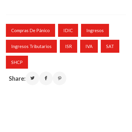
Compras De Pánico
IDIC
Ingresos
Ingresos Tributarios
ISR
IVA
SAT
SHCP
Share: