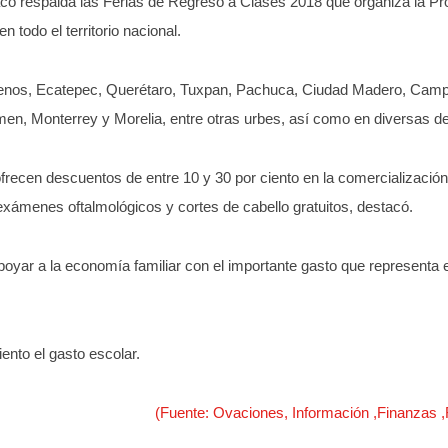
 respalda las Ferias de Regreso a Clases 2018 que organiza la Pro
 todo el territorio nacional.
 lo menos, Ecatepec, Querétaro, Tuxpan, Pachuca, Ciudad Madero, Cam
men, Monterrey y Morelia, entre otras urbes, así como en diversas d
ofrecen descuentos de entre 10 y 30 por ciento en la comercialización 
exámenes oftalmológicos y cortes de cabello gratuitos, destacó.
apoyar a la economía familiar con el importante gasto que representa 
nto el gasto escolar.
(Fuente: Ovaciones, Información ,Finanza