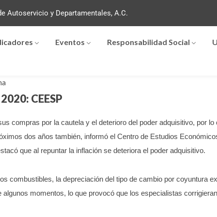
e Autoservicio y Departamentales, A.C.
dicadores
Eventos
Responsabilidad Social
U
ma
a 2020: CEESP
 compras por la cautela y el deterioro del poder adquisitivo, por l
s próximos dos años también, informó el Centro de Estudios Económic
acó que al repuntar la inflación se deteriora el poder adquisitivo.
 los combustibles, la depreciación del tipo de cambio por coyuntura ext
e algunos momentos, lo que provocó que los especialistas corrigieran 