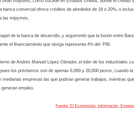
o sean mayores, como sucede en Estados Unidos, donde el crédito s
banca comercial ofrece créditos de alrededor de 18 o 20%, o incluso 
ra las mipymes.
apel de la banca de desarrollo, y argumentó que la fusión entre Banc
ente el financiamiento que otorga representa 4% del PIB.
erno de Andrés Manuel López Obrador, el líder de los industriales c
, pues los préstamos son de apenas 6,000 y 20,000 pesos, cuando la 
y medianas empresas las que podrían generar trabajos, mientras qu
o generan empleo.
Fuente: El Economista, Información ,Empres