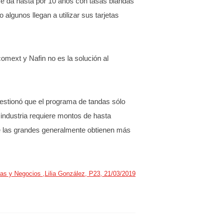
e da hasta por 10 años con tasas blandas
algunos llegan a utilizar sus tarjetas
omext y Nafin no es la solución al
uestionó que el programa de tandas sólo
industria requiere montos de hasta
e las grandes generalmente obtienen más
as y Negocios ,Lilia González, P23, 21/03/2019