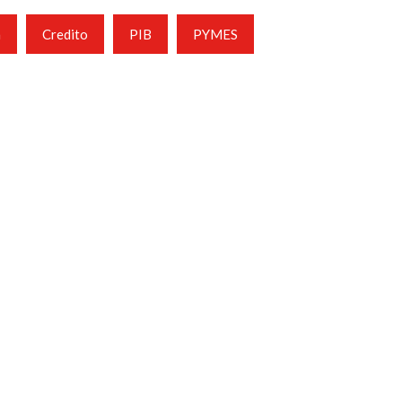
a
Credito
PIB
PYMES