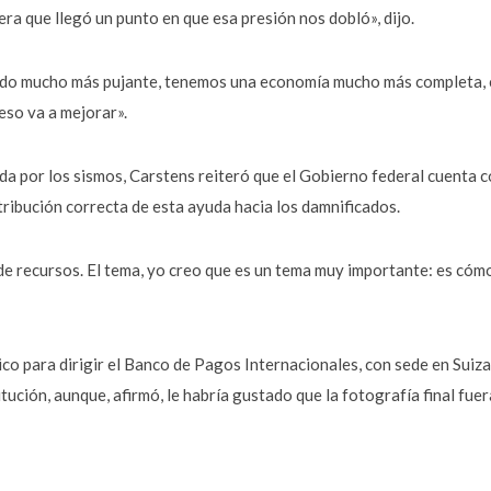
era que llegó un punto en que esa presión nos dobló», dijo.
do mucho más pujante, tenemos una economía mucho más completa, c
eso va a mejorar».
da por los sismos, Carstens reiteró que el Gobierno federal cuenta 
stribución correcta de esta ayuda hacia los damnificados.
 de recursos. El tema, yo creo que es un tema muy importante: es cómo
ico para dirigir el Banco de Pagos Internacionales, con sede en Sui
ución, aunque, afirmó, le habría gustado que la fotografía final fuera