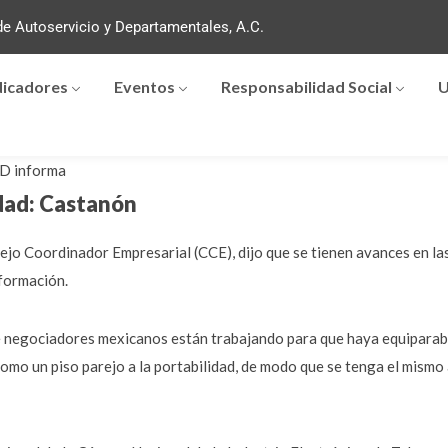
e Autoservicio y Departamentales, A.C.
dicadores
Eventos
Responsabilidad Social
U
D informa
dad: Castanón
ejo Coordinador Empresarial (CCE), dijo que se tienen avances en l
nformación.
e negociadores mexicanos están trabajando para que haya equiparabi
 como un piso parejo a la portabilidad, de modo que se tenga el mismo