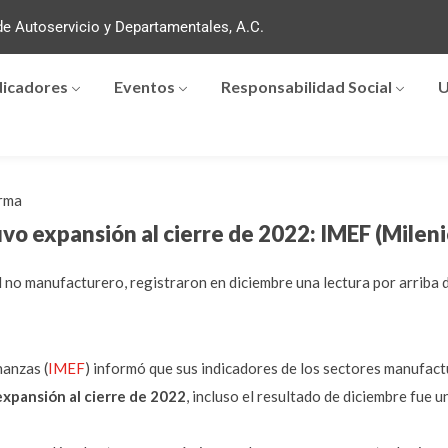
e Autoservicio y Departamentales, A.C.
dicadores
Eventos
Responsabilidad Social
U
rma
 expansión al cierre de 2022: IMEF (Mileni
 no manufacturero, registraron en diciembre una lectura por arriba d
nanzas (
IMEF
) informó que sus indicadores de los sectores manufac
xpansión al cierre de 2022
, incluso el resultado de diciembre fue 