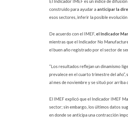
El Indicador IMEF es un índice de difusió
construido para ayudar a
anticipar la di
esos sectores, inferir la posible evolución
​De acuerdo con el IMEF,
el Indicador Ma
mientras que el Indicador No Manufacture
el buen año registrado por el sector de se
“Los resultados reflejan un dinamismo li
prevalece en el cuarto trimestre del año”, 
al mes de noviembre y se situó por arriba 
El IMEF explicó que el Indicador IMEF Man
sector; sin embargo, los últimos datos sug
en donde se anticipa una contracción imp