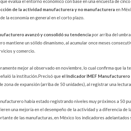
n que evalúa el entorno económico con base en una encuesta de cinco p
rección de la actividad manufacturera y no manufacturera
en Méxic
 de la economía en general en el corto plazo.
nufacturero avanzó y consolidó su tendencia
por arriba del umbral
ro mantiene un sólido dinamismo, al acumular once meses consecutiv
rvicios y comercio.
geramente mejor al observado en noviembre, lo cual confirma que la 
señaló la institución.Precisó que
el Indicador IMEF Manufacturero 
de zona de expansión (arriba de 50 unidades), al registrar una lectur
ufacturero había estado registrando niveles muy próximos a 50 punt
ieren una mejoría en el desempeño de la actividad y a diferencia de l
ortante de las manufacturas, en México los indicadores adelantados