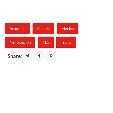
Acuerdos
Canadá
México
Negociación
TLC
Trump
Share: