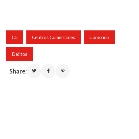
C5
Centros Comerciales
Conexión
Délitos
Share: