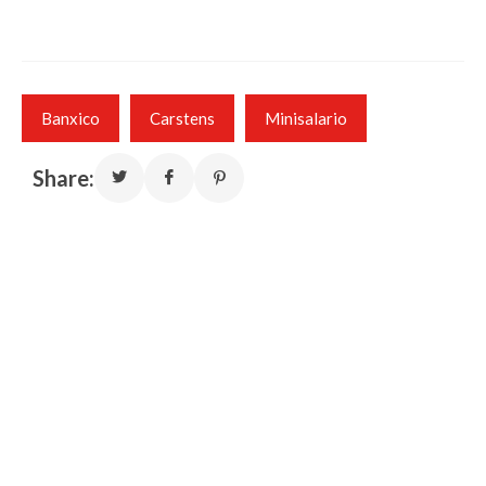
Banxico
Carstens
Minisalario
Share: