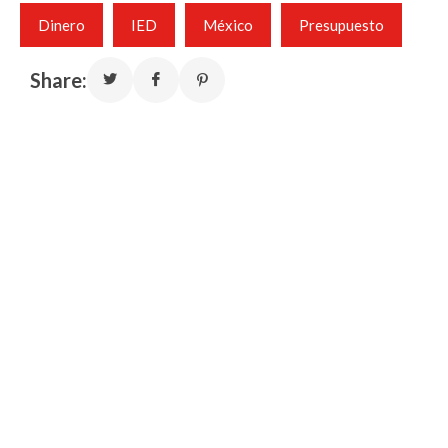
Dinero
IED
México
Presupuesto
Share: