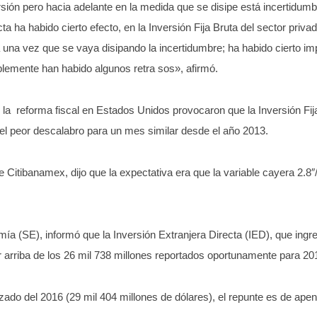
rsión pero hacia adelante en la medida que se disipe está incertidum
cta ha habido cierto efecto, en la Inversión Fija Bruta del sector priv
una vez que se vaya disipando la incertidumbre; ha habido cierto imp
emente han habido algunos retra sos», afirmó.
 la reforma fiscal en Estados Unidos provocaron que la Inversión Fi
 el peor descalabro para un mes similar desde el año 2013.
 Citibanamex, dijo que la expectativa era que la variable cayera 2.8
mía (SE), informó que la Inversión Extranjera Directa (IED), que ing
r arriba de los 26 mil 738 millones reportados oportunamente para 20
ado del 2016 (29 mil 404 millones de dólares), el repunte es de apen