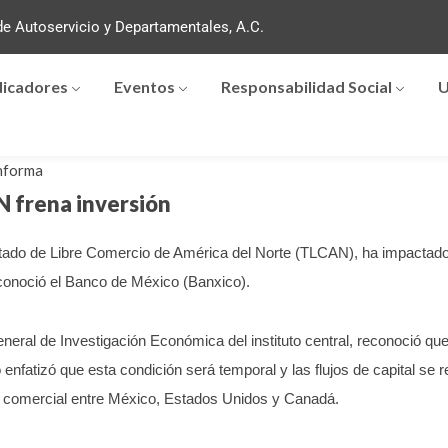
e Autoservicio y Departamentales, A.C.
dicadores
Eventos
Responsabilidad Social
U
nforma
N frena inversión
atado de Libre Comercio de América del Norte (TLCAN), ha impactado l
econoció el Banco de México (Banxico).
general de Investigación Económica del instituto central, reconoció q
 enfatizó que esta condición será temporal y las flujos de capital se 
ón comercial entre México, Estados Unidos y Canadá.