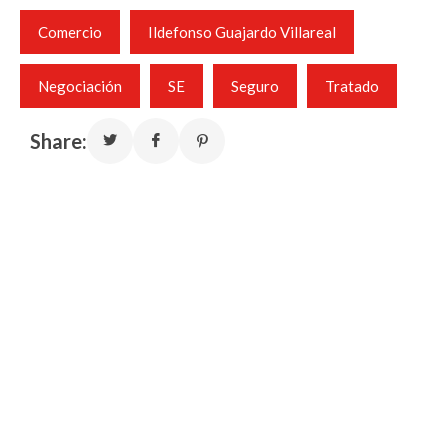
Comercio
Ildefonso Guajardo Villareal
Negociación
SE
Seguro
Tratado
Share: