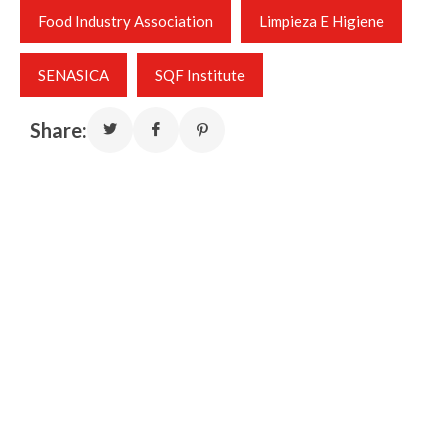
Food Industry Association
Limpieza E Higiene
SENASICA
SQF Institute
Share: