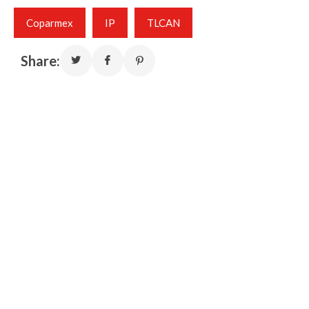
Coparmex
IP
TLCAN
Share: