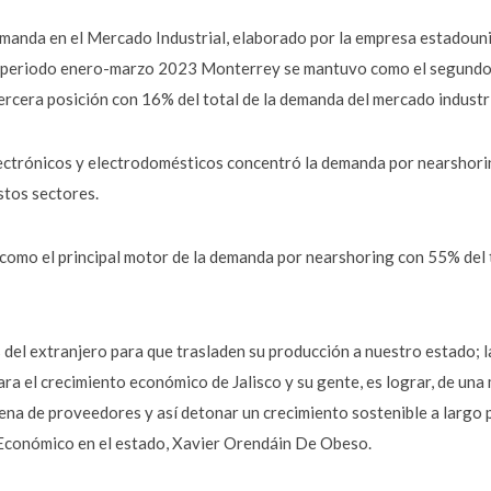
anda en el Mercado Industrial, elaborado por la empresa estadounid
el periodo enero-marzo 2023 Monterrey se mantuvo como el segund
ercera posición con 16% del total de la demanda del mercado industri
lectrónicos y electrodomésticos concentró la demanda por nearshoring
stos sectores.
como el principal motor de la demanda por nearshoring con 55% del t
 del extranjero para que trasladen su producción a nuestro estado; l
a el crecimiento económico de Jalisco y su gente, es lograr, de una
na de proveedores y así detonar un crecimiento sostenible a largo p
 Económico en el estado, Xavier Orendáin De Obeso.