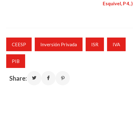
Esquivel, P 4, )
CEESP
Inversión Privada
ISR
IVA
PIB
Share: