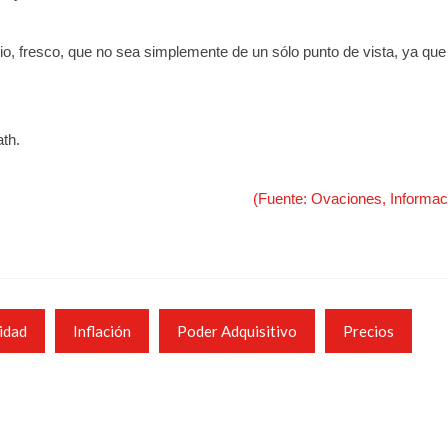
pio, fresco, que no sea simplemente de un sólo punto de vista, ya qu
th.
(Fuente: Ovaciones, Informac
lidad
Inflación
Poder Adquisitivo
Precios