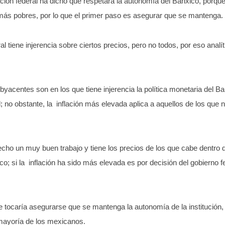
ión federal ha dicho que respetará la autonomía del Banxico, porque
 más pobres, por lo que el primer paso es asegurar que se mantenga.
 tiene injerencia sobre ciertos precios, pero no todos, por eso analít
byacentes son en los que tiene injerencia la política monetaria del B
l; no obstante, la inflación más elevada aplica a aquellos de los que 
cho un muy buen trabajo y tiene los precios de los que cabe dentro d
ico; si la inflación ha sido más elevada es por decisión del gobierno 
 tocaría asegurarse que se mantenga la autonomía de la institución, 
 mayoría de los mexicanos.