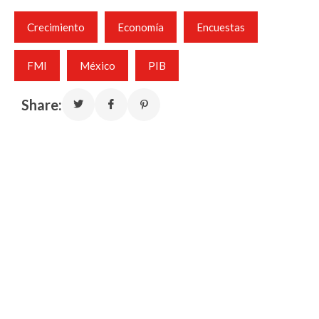
Crecimiento
Economía
Encuestas
FMI
México
PIB
Share: