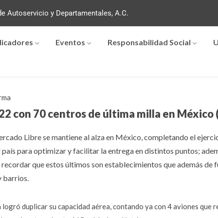
e Autoservicio y Departamentales, A.C.
dicadores
Eventos
Responsabilidad Social
U
rma
2 con 70 centros de última milla en México
cado Libre se mantiene al alza en México, completando el ejercici
 país para optimizar y facilitar la entrega en distintos puntos; a
 recordar que estos últimos son establecimientos que además de fu
 barrios.
 logró duplicar su capacidad aérea, contando ya con 4 aviones que r