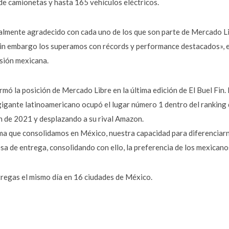
 de camionetas y hasta 165 vehículos eléctricos.
cialmente agradecido con cada uno de los que son parte de Mercado L
 sin embargo los superamos con récords y performance destacados»,
isión mexicana.
rmó la posición de Mercado Libre en la última edición de El Buel Fin. 
igante latinoamericano ocupó el lugar número 1 dentro del ranking d
ón de 2021 y desplazando a su rival Amazon.
tema que consolidamos en México, nuestra capacidad para diferenciarn
a de entrega, consolidando con ello, la preferencia de los mexicanos
tregas el mismo día en 16 ciudades de México.