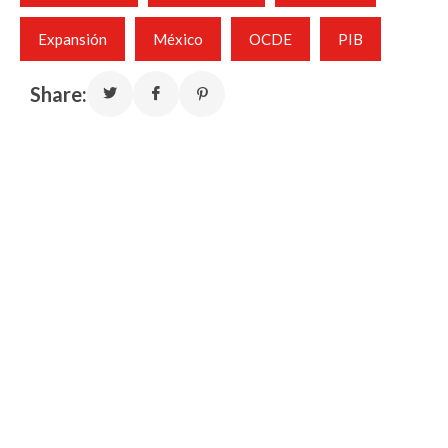
Expansión
México
OCDE
PIB
Share: