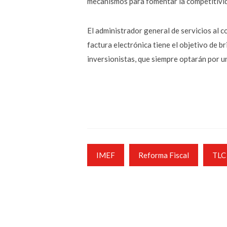
mecanismos para fomentar la competitivid
El administrador general de servicios al c
factura electrónica tiene el objetivo de b
inversionistas, que siempre optarán por un
IMEF
Reforma Fiscal
TLC