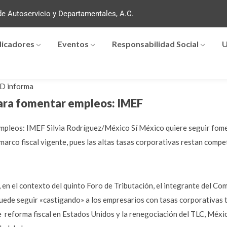
e Autoservicio y Departamentales, A.C.
dicadores
Eventos
Responsabilidad Social
U
D informa
para fomentar empleos: IMEF
empleos: IMEF Silvia Rodríguez/México Sí México quiere seguir fom
arco fiscal vigente, pues las altas tasas corporativas restan compet
en el contexto del quinto Foro de Tributación, el integrante del Co
puede seguir «castigando» a los empresarios con tasas corporativas t
reforma fiscal en Estados Unidos y la renegociación del TLC, México