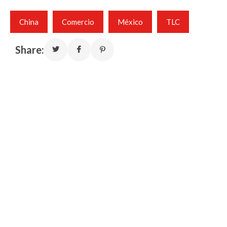
China
Comercio
México
TLC
Share: