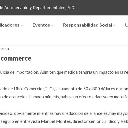
e Autoservicio y Departamentales, A.C.
dicadores
Eventos
Responsabilidad Social
U
orma
 e-commerce
uicia de importación. Admiten que medida tendría un impacto en la 
atado de Libre Comercio (TLC), se aumenta de 50 a 800 dólares el mo
o de aranceles, llamado minimis, habría un efecto adverso en materi
cioso, obviamente mientras haya reducción de aranceles, hay mayo
, aseguró en entrevista Manuel Montes, director senior Jurídico y R