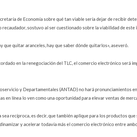
ecretaría de Economía sobre qué tan viable sería dejar de recibir det
o recaudador, sostuvo al ser cuestionado sobre la viabilidad de este
y que quitar aranceles, hay que saber dónde quitarlos», aseveró.
rdado en la renegociación del TLC, el comercio electrónico será i
oservicio y Departamentales (ANTAD) no hará pronunciamientos en 
endas en línea lo ven como una oportunidad para elevar ventas de mer
 sea recíproca, es decir, que también aplique para los productos que
dinamizar y acelerar todavía más el comercio electrónico entre ambos 