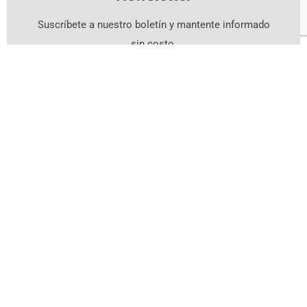
Suscríbete a nuestro boletín y mantente informado
sin costo.
Suscríbete Aquí