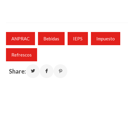
ANPRAC
Bebidas
IEPS
Impuesto
Refrescos
Share: