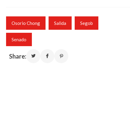
Osorio Chong
Salida
Segob
Senado
Share: