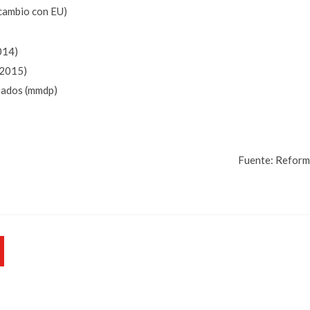
rcambio con EU)
014)
 2015)
iados (mmdp)
Fuente: Reform