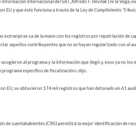
 información internacional del SAT, Alfredo F. Revilak De la Vega, e
con EU y que éste funciona a través de la Ley de Cumplimiento Tribu
as extranjeras va de la mano con los registros por repatriación de c
ctar aquellos contribuyentes que no se hayan regularizado con al aut
acogieron al programa y la información que llegó y, esos ya no los m
 programa específico de fiscalización», dijo.
con EU, se obtuvieron 174 mil registros que han detonado en 61 audi
n de cuentahabientes (CRS) permitirá la mejor identificación de rec