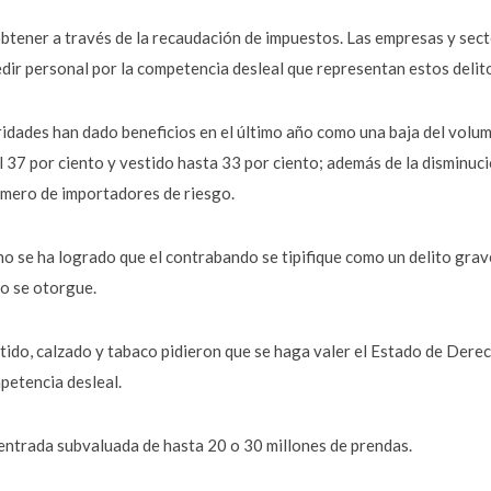
obtener a través de la recaudación de impuestos. Las empresas y sec
edir personal por la competencia desleal que representan estos delit
idades han dado beneficios en el último año como una baja del volu
il 37 por ciento y vestido hasta 33 por ciento; además de la disminuc
número de importadores de riesgo.
o se ha logrado que el contrabando se tipifique como un delito grav
to se otorgue.
estido, calzado y tabaco pidieron que se haga valer el Estado de Derec
petencia desleal.
a entrada subvaluada de hasta 20 o 30 millones de prendas.