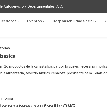
e Autoservicio y Departamentales, A.C.
dicadores
Eventos
Responsabilidad Social
U
forma
 básica
en 26 productos de la canasta básica, por lo que es necesario impul
anía alimentaria, advirtió Andrés Peñaloza, presidente de la Comisi
informa
dos mantener a su familia: ONG