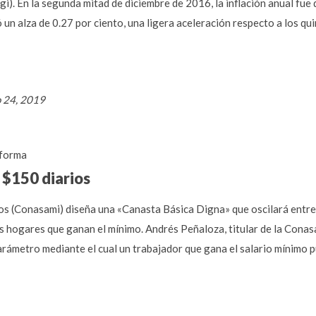
i). En la segunda mitad de diciembre de 2016, la inflación anual fue d
un alza de 0.27 por ciento, una ligera aceleración respecto a los qui
o 24, 2019
forma
 $150 diarios
os (Conasami) diseña una «Canasta Básica Digna» que oscilará entre
 hogares que ganan el mínimo. Andrés Peñaloza, titular de la Conasam
rámetro mediante el cual un trabajador que gana el salario mínimo p