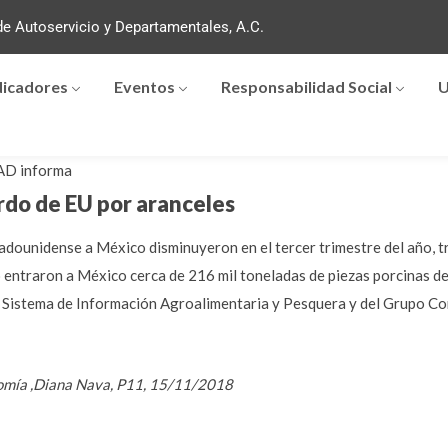
e Autoservicio y Departamentales, A.C.
dicadores
Eventos
Responsabilidad Social
U
D informa
do de EU por aranceles
adounidense a México disminuyeron en el tercer trimestre del año, t
ño entraron a México cerca de 216 mil toneladas de piezas porcinas d
 Sistema de Información Agroalimentaria y Pesquera y del Grupo C
onomía ,Diana Nava, P11, 15/11/2018