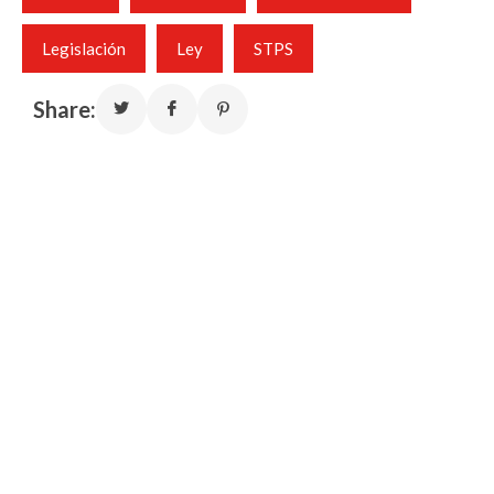
Legislación
Ley
STPS
Share: