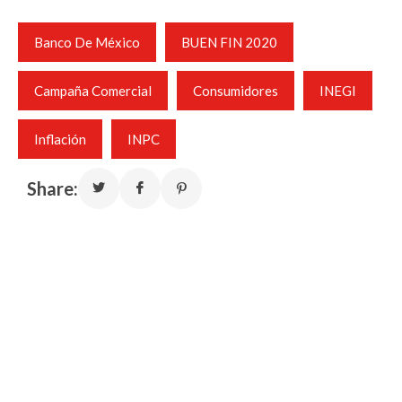
Banco De México
BUEN FIN 2020
Campaña Comercial
Consumidores
INEGI
Inflación
INPC
Share: