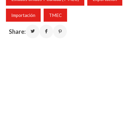
Importación
TMEC
Share: