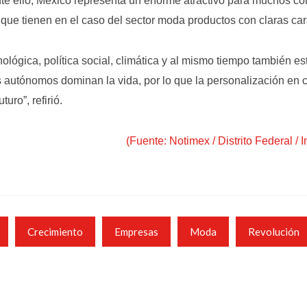
te ello, México representa un enorme atractivo para muchos c
que tienen en el caso del sector moda productos con claras cara
lógica, política social, climática y al mismo tiempo también e
autos autónomos dominan la vida, por lo que la personalización en
uro”, refirió.
(Fuente: Notimex / Distrito Federal / 
Crecimiento
Empresas
Moda
Revolución