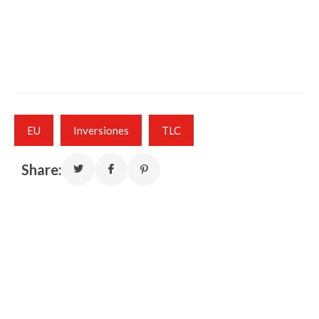
EU
Inversiones
TLC
Share: