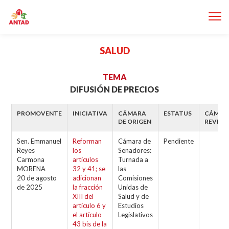
SALUD
TEMA
DIFUSIÓN DE PRECIOS
PROMOVENTE
INICIATIVA
CÁMARA
ESTATUS
CÁMAR
DE ORIGEN
REVISO
Sen. Emmanuel
Reforman
Cámara de
Pendiente
Reyes
los
Senadores:
Carmona
artículos
Turnada a
MORENA
32 y 41; se
las
20 de agosto
adicionan
Comisiones
de 2025
la fracción
Unidas de
XIII del
Salud y de
artículo 6 y
Estudios
el artículo
Legislativos
43 bis de la