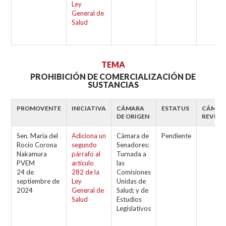
Ley
General de
Salud
TEMA
PROHIBICIÓN DE COMERCIALIZACIÓN DE
SUSTANCIAS
PROMOVENTE
INICIATIVA
CÁMARA
ESTATUS
CÁMAR
DE ORIGEN
REVISO
Sen. María del
Adiciona un
Cámara de
Pendiente
Rocío Corona
segundo
Senadores:
Nakamura
párrafo al
Turnada a
PVEM
articulo
las
24 de
282 de la
Comisiones
septiembre de
Ley
Unidas de
2024
General de
Salud; y de
Salud
Estudios
Legislativos