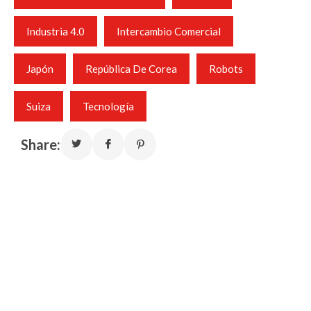
Industria 4.0
Intercambio Comercial
Japón
República De Corea
Robots
Suiza
Tecnología
Share: