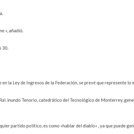
a.
ne «, añadió.
ó 30.
 en la Ley de Ingresos de la Federación, se prevé que represente lo 
undo Tenorio, catedrático del Tecnológico de Monterrey, generali
lquier partido político, es como «hablar del diablo» , ya que puede g