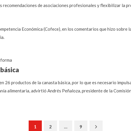
as recomendaciones de asociaciones profesionales y flexibilizar la p
mpetencia Económica (Cofece), en los comentarios que hizo sobre la
ia.
forma
 básica
en 26 productos de la canasta básica, por lo que es necesario impul
anía alimentaria, advirtió Andrés Peñaloza, presidente de la Comisi
Next
1
2
…
9