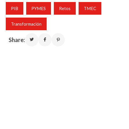
PIB
PYMES
Retos
TMEC
Transformación
Share: