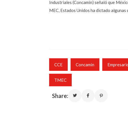
Industriales (Concamin) señaló que México
MEC, Estados Unidos ha dictado algunas di
CCE
Concamin
Empresari
TMEC
Share: