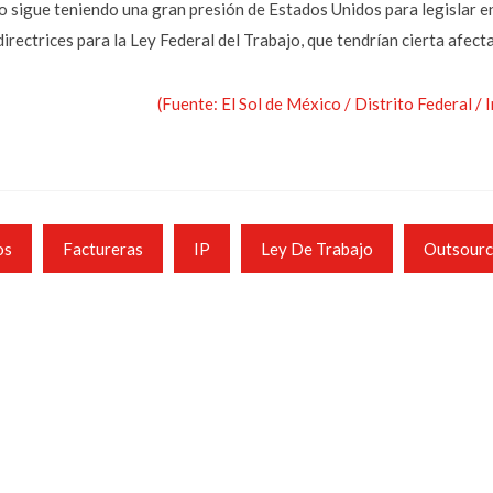
 sigue teniendo una gran presión de Estados Unidos para legislar e
rectrices para la Ley Federal del Trabajo, que tendrían cierta afec
(Fuente: El Sol de México / Distrito Federal /
os
Factureras
IP
Ley De Trabajo
Outsourc