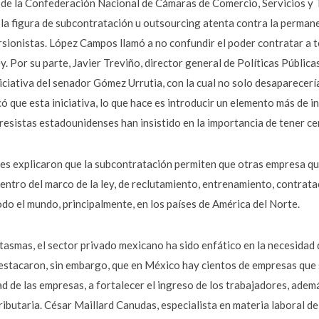
e de la Confederación Nacional de Cámaras de Comercio, Servicios y
la figura de subcontratación u outsourcing atenta contra la perman
sionistas. López Campos llamó a no confundir el poder contratar a ter
 ley. Por su parte, Javier Treviño, director general de Políticas Públ
ciativa del senador Gómez Urrutia, con la cual no solo desaparecería
icó que esta iniciativa, lo que hace es introducir un elemento más de
esistas estadounidenses han insistido en la importancia de tener ce
les explicaron que la subcontratación permiten que otras empresa qu
entro del marco de la ley, de reclutamiento, entrenamiento, contrata
odo el mundo, principalmente, en los países de América del Norte.
asmas, el sector privado mexicano ha sido enfático en la necesidad d
stacaron, sin embargo, que en México hay cientos de empresas que s
d de las empresas, a fortalecer el ingreso de los trabajadores, adem
tributaria. César Maillard Canudas, especialista en materia laboral 