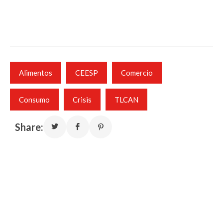
Alimentos
CEESP
Comercio
Consumo
Crisis
TLCAN
Share: