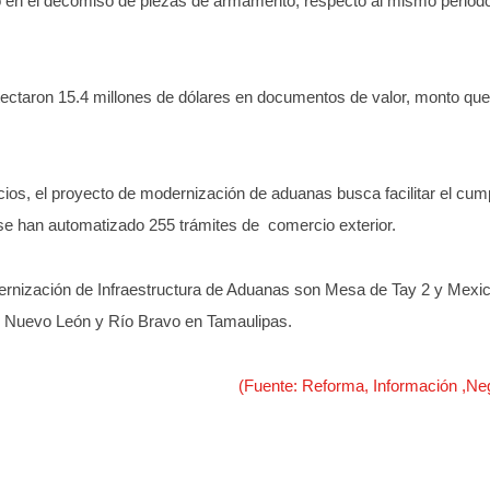
to en el decomiso de piezas de armamento, respecto al mismo periodo
tectaron 15.4 millones de dólares en documentos de valor, monto que
icios, el proyecto de modernización de aduanas busca facilitar el cum
e se han automatizado 255 trámites de comercio exterior.
ernización de Infraestructura de Aduanas son Mesa de Tay 2 y Mexical
en Nuevo León y Río Bravo en Tamaulipas.
(Fuente: Reforma, Información ,Ne